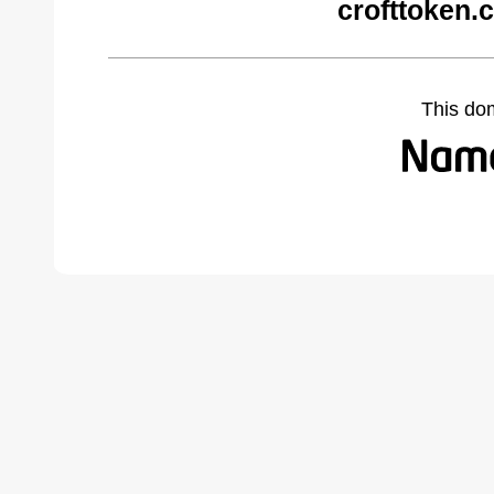
crofttoken.
This do